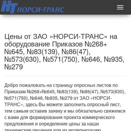
Toggl
navig
Цены от ЗАО «НОРСИ-ТРАНС» на
оборудование Приказов №268+
№645, №83(139), №86(47),
№573(630), №571(750), №646, №935,
№279
Добро пожаловать на страницу опросных листов по
Приказам №268+№645, №83(139), №86(47), №573(630),
№571(750), №646, №935, №279 от ЗАО «НОРСИ-
ТРАНС», здесь Вы можете заполнить опросный лист,
тем самым оставив заявку и мы обязательно свяжемся
с вами для формирования проекта коммерческого
предложения и определение цены за наши
технические решения или их модернизацию.